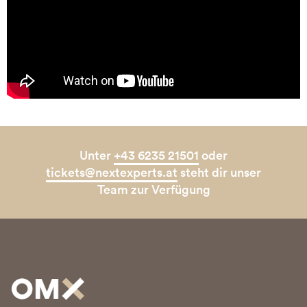
Unter
+43 6235 21501
oder
tickets@nextexperts.at
steht dir unser
Team zur Verfügung