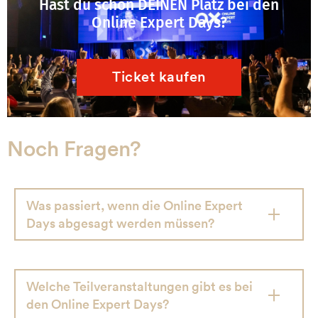
Hast du schon DEINEN Platz bei den
Online Expert Days?
Ticket kaufen
Noch Fragen?
Was passiert, wenn die Online Expert
Days abgesagt werden müssen?
Welche Teilveranstaltungen gibt es bei
den Online Expert Days?