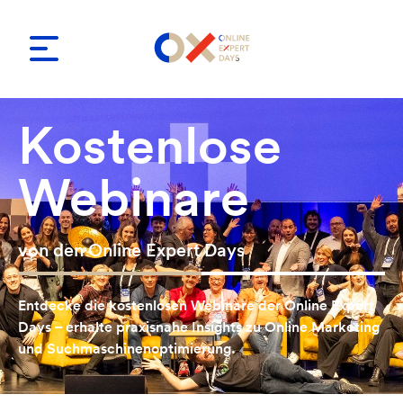
Kostenlose
Webinare
von den Online Expert Days
Entdecke die kostenlosen Webinare der Online Expert
Days – erhalte praxisnahe Insights zu Online Marketing
und Suchmaschinenoptimierung.