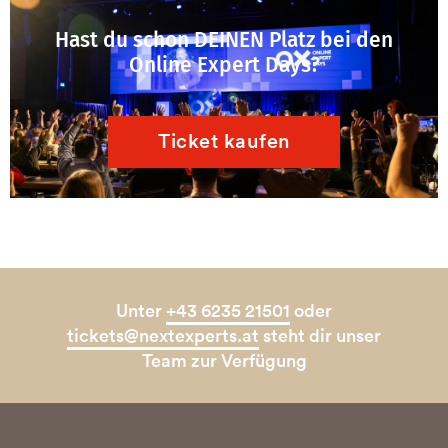
Hast du schon DEINEN Platz bei den
Online Expert Days?
Ticket kaufen
Unter
+43 6235 21501
oder
tickets@nextexperts.at
steht dir unser
Team zur Verfügung