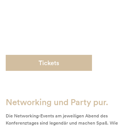
Am 26.11.2026 steigt das legendäre OMX Networking
Event – gleichzeitig das perfekte Warm-up für die
SEOkomm. Und am 27.11.2026 feiern wir weiter bem
großen SEOkomm Networking Event!
Zwei Abende, volle Power, beste Stimmung –
Networking, wie es sein soll!
Tickets
Networking und Party pur.
Die Networking-Events am jeweiligen Abend des
Konferenztages sind legendär und machen Spaß. Wie