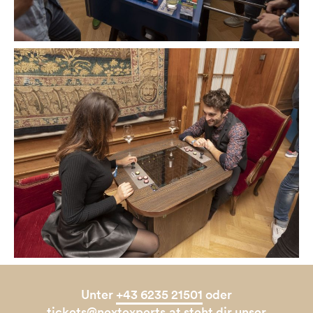
Unter
+43 6235 21501
oder
tickets@nextexperts.at
steht dir unser