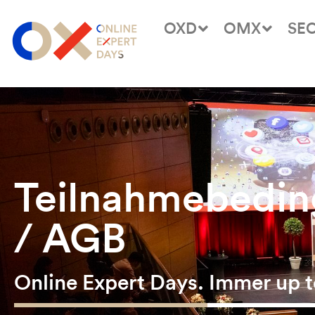
OXD
OMX
SE
Teilnahmebedi
/ AGB
Online Expert Days. Immer up t