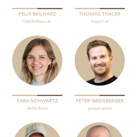
FELIX BEILHARZ
THOMAS THALER
FelixBeilharz.de
Inspirit.at
SARA SCHWARTZ
PETER GREISBERGER
Betty Bossi
gesagt.getan