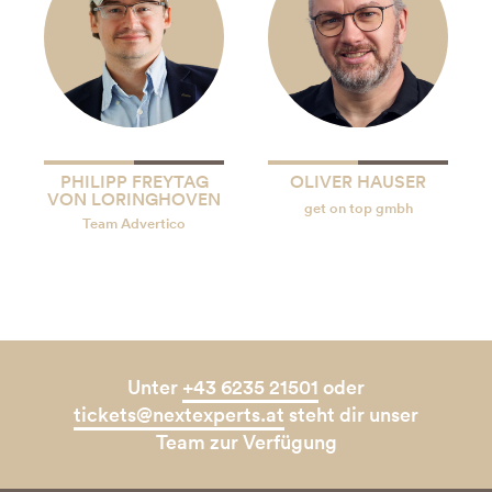
PHILIPP FREYTAG
OLIVER HAUSER
VON LORINGHOVEN
get on top gmbh
Team Advertico
Unter
+43 6235 21501
oder
tickets@nextexperts.at
steht dir unser
Team zur Verfügung