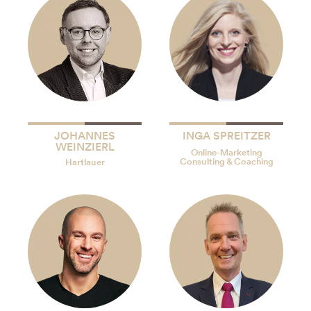
JOHANNES
INGA SPREITZER
WEINZIERL
Online-Marketing
Consulting & Coaching
Hartlauer