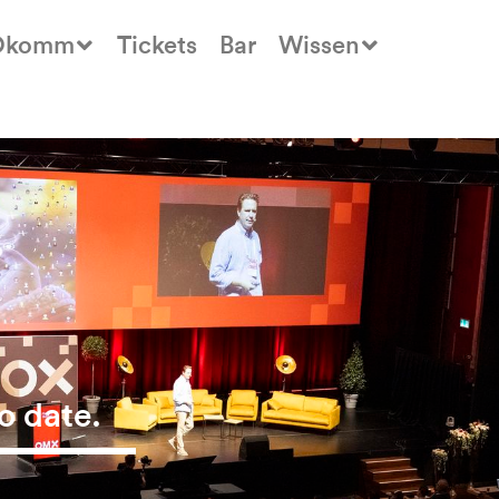
Okomm
Tickets
Bar
Wissen
o date.