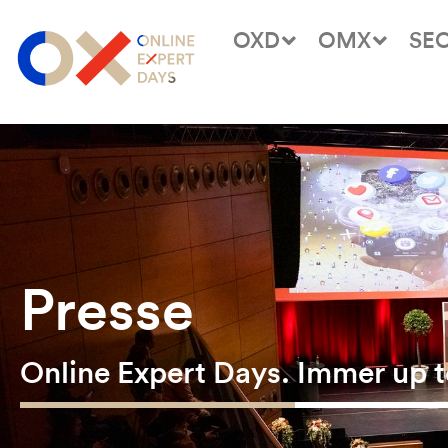
OXD
OMX
SE
Presse
Online Expert Days. Immer up t