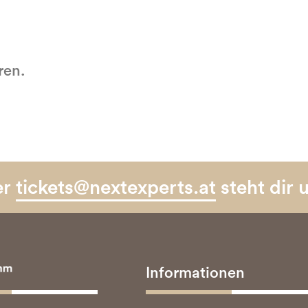
ren.
er
tickets@nextexperts.at
steht dir 
Informationen