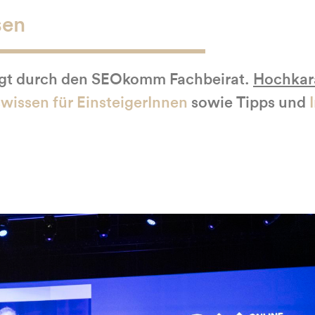
sen
lgt durch den SEOkomm Fachbeirat.
Hochkarä
swissen
für EinsteigerInnen
sowie Tipps und