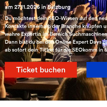
am 27.11.2026 in Salzburg
Du möchtest dein SEO-Wissen auf den neu
Kontakte innerhalb der Branche knüpfen u
wahre Expertin im Bereich Suchmaschine
Dann bist du bei den Online Expert Days ge
ab sofort dein Ticket für die SEOkomm in 
Ticket buchen