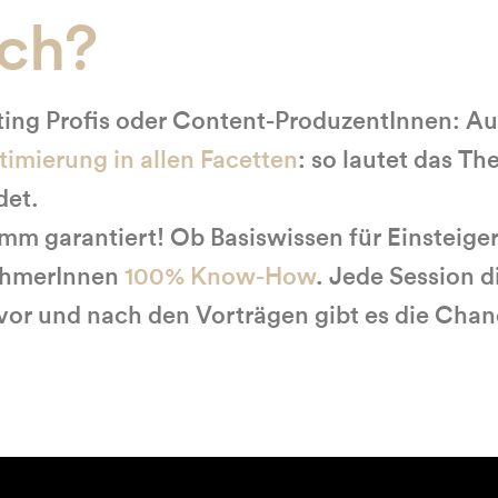
ich?
ting Profis oder Content-ProduzentInnen: A
mierung in allen Facetten
: so lautet das T
det.
m garantiert! Ob Basiswissen für Einsteiger
nehmerInnen
100% Know-How
. Jede Session 
 vor und nach den Vorträgen gibt es die Cha