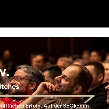
w.
itches
chäftlichen Erfolg. Auf der SEOkomm