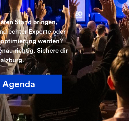
sten Stand bringen,
nd echter Experte oder
noptimierung werden?
nau richtig. Sichere dir
Salzburg.
Agenda