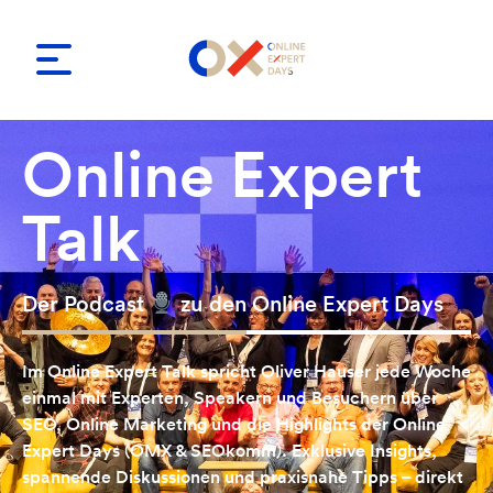
Online Expert
Talk
Der Podcast
zu den Online Expert Days
Im Online Expert Talk spricht Oliver Hauser jede Woche
einmal mit Experten, Speakern und Besuchern über
SEO, Online Marketing und die Highlights der Online
Expert Days (OMX & SEOkomm). Exklusive Insights,
spannende Diskussionen und praxisnahe Tipps – direkt