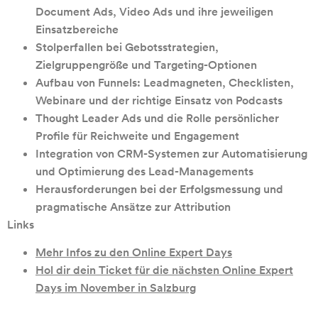
Document
Ads,
Video
Ads
und
ihre
jeweiligen
Einsatzbereiche
Stolperfallen
bei
Gebotsstrategien,
Zielgruppengröße
und
Targeting-Optionen
Aufbau
von
Funnels:
Leadmagneten,
Checklisten,
Webinare
und
der
richtige
Einsatz
von
Podcasts
Thought
Leader
Ads
und
die
Rolle
persönlicher
Profile
für
Reichweite
und
Engagement
Integration
von
CRM-Systemen
zur
Automatisierung
und
Optimierung
des
Lead-Managements
Herausforderungen
bei
der
Erfolgsmessung
und
pragmatische
Ansätze
zur
Attribution
Links
Mehr
Infos
zu
den
Online
Expert
Days
Hol
dir
dein
Ticket
für
die
nächsten
Online
Expert
Days
im
November
in
Salzburg