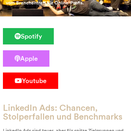
vom Branchentreff für Online-Profis.
Spotify
Apple
Youtube
LinkedIn Ads: Chancen,
Stolperfallen und Benchmarks
LinkedIn Ads sind teuer, aber für spitze Zielgruppen und