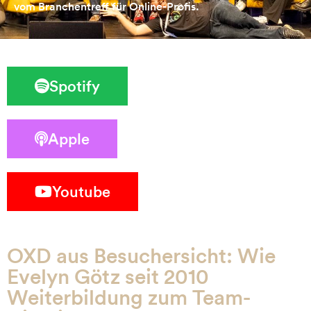
vom Branchentreff für Online-Profis.
Spotify
Apple
Youtube
OXD aus Besuchersicht: Wie
Evelyn Götz seit 2010
Weiterbildung zum Team-