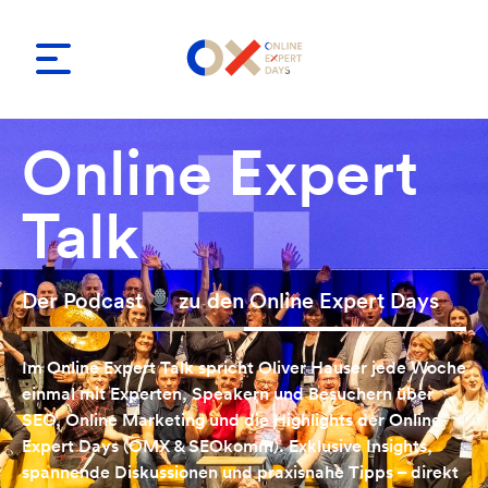
Online Expert
Talk
Der Podcast
zu den Online Expert Days
Im Online Expert Talk spricht Oliver Hauser jede Woche
einmal mit Experten, Speakern und Besuchern über
SEO, Online Marketing und die Highlights der Online
Expert Days (OMX & SEOkomm). Exklusive Insights,
spannende Diskussionen und praxisnahe Tipps – direkt