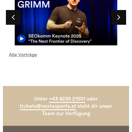
Alle Vorträge
Unter
+43 6235 21501
oder
tickets@nextexperts.at
steht dir unser
Team zur Verfügung