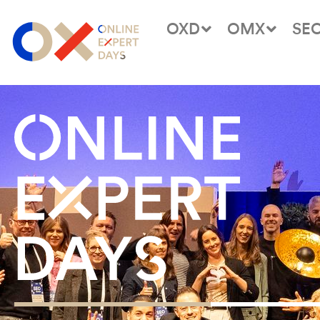
OXD
OMX
SE