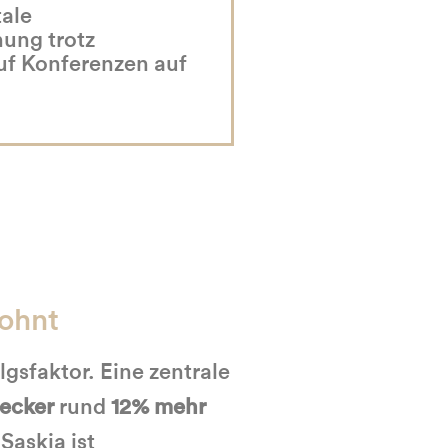
tale
hung trotz
auf Konferenzen auf
lohnt
olgsfaktor. Eine zentrale
hecker
rund
12% mehr
Saskia ist