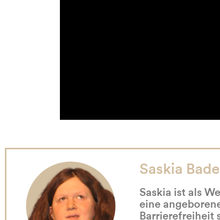
Um das Video zu sehen, tr
Saskia Bade
Saskia ist als W
eine angeborene
Barrierefreiheit