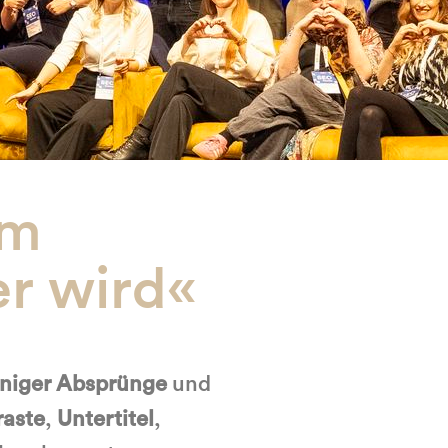
im
r wird«
niger Absprünge
und
raste
,
Untertitel
,