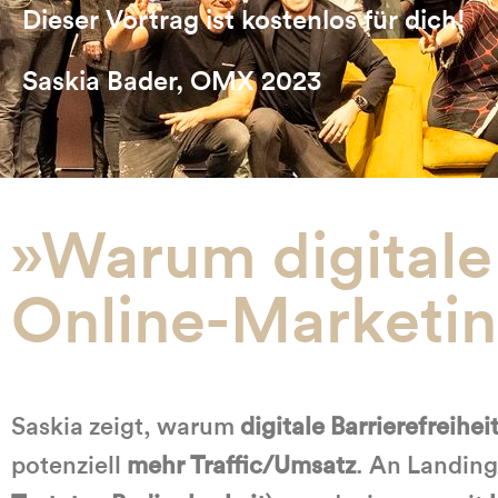
Dieser Vortrag ist kostenlos für dich!
Saskia Bader, OMX 2023
»Warum digitale 
Online-Marketin
Saskia zeigt, warum
digitale Barrierefreihei
potenziell
mehr Traffic/Umsatz
. An Landing