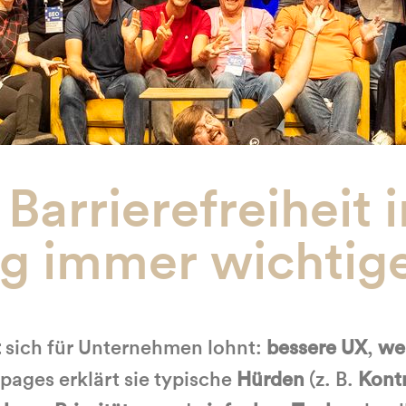
Barrierefreiheit 
g immer wichtige
t
sich für Unternehmen lohnt:
bessere UX
,
we
pages erklärt sie typische
Hürden
(z. B.
Kont