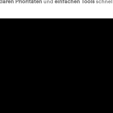
klaren Prioritäten
und
einfachen Tools
schnell