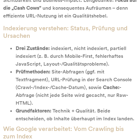
Sichtbarkeit und Business-Impact. Leitgedanke:
Fokus auf
die „Cash Cows“
und konsequentes Aufräumen – denn
effiziente URL-Nutzung ist ein Qualitätshebel.
Indexierung verstehen: Status, Prüfung und
Ursachen
Drei Zustände:
indexiert, nicht indexiert, partiell
indexiert (z. B. durch Mobile-First, fehlerhaftes
JavaScript, Layout-/Qualitätsprobleme).
Prüfmethoden:
Site-Abfragen (ggf. mit
Textfragment), URL-Prüfung in der Search Console
(Crawl-/Index-/Cache-Datum), sowie
Cache:
-
Abfrage (nicht jede Seite wird gecacht, nur Raw-
HTML).
Grundfaktoren:
Technik + Qualität. Beide
entscheiden, ob Inhalte überhaupt im Index landen.
Wie Google verarbeitet: Vom Crawling bis
zum Index