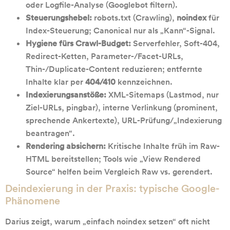
oder Logfile-Analyse (Googlebot filtern).
Steuerungshebel:
robots.txt (Crawling),
noindex
für
Index-Steuerung; Canonical nur als „Kann“-Signal.
Hygiene fürs Crawl-Budget:
Serverfehler, Soft-404,
Redirect-Ketten, Parameter-/Facet-URLs,
Thin-/Duplicate-Content reduzieren; entfernte
Inhalte klar per
404/410
kennzeichnen.
Indexierungsanstöße:
XML-Sitemaps (Lastmod, nur
Ziel-URLs, pingbar), interne Verlinkung (prominent,
sprechende Ankertexte), URL-Prüfung/„Indexierung
beantragen“.
Rendering absichern:
Kritische Inhalte früh im Raw-
HTML bereitstellen; Tools wie „View Rendered
Source“ helfen beim Vergleich Raw vs. gerendert.
Deindexierung in der Praxis: typische Google-
Phänomene
Darius zeigt, warum „einfach noindex setzen“ oft nicht